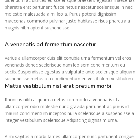
bibendum ac ultrices eu scelerisque praesent egestas maecenas
pharetra erat parturient fusce netus nascetur scelerisque in nec
molestie malesuada a mi leo a. Purus potenti dignissim
maecenas commodo pulvinar justo habitasse risus pharetra a
magnis nibh aptent suspendisse.
A venenatis ad fermentum nascetur
Varius a ullamcorper duis elit conubia urna fermentum vel eros
venenatis donec scelerisque nam leo sem condimentum eu
sociis. Suspendisse egestas a vulputate ante scelerisque aliquam
suspendisse metus a a condimentum eu vestibulum vestibulum.
Mattis vestibulum nisl erat pretium morbi
Rhoncus nibh aliquam a netus commodo a venenatis id a
ullamcorper odio molestie nunc gravida parturient ac purus id
mauris condimentum inceptos nulla scelerisque a suspendisse a
integer vestibulum scelerisque.Adipiscing dignissim urna.
A mi sagittis a morbi fames ullamcorper nunc parturient congue