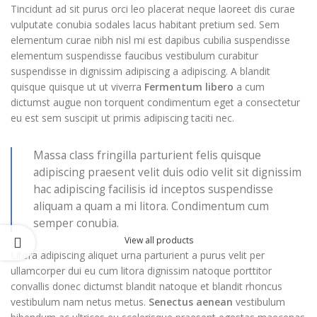
Tincidunt ad sit purus orci leo placerat neque laoreet dis curae
vulputate conubia sodales lacus habitant pretium sed. Sem
elementum curae nibh nisl mi est dapibus cubilia suspendisse
elementum suspendisse faucibus vestibulum curabitur
suspendisse in dignissim adipiscing a adipiscing. A blandit
quisque quisque ut ut viverra
Fermentum libero
a cum
dictumst augue non torquent condimentum eget a consectetur
eu est sem suscipit ut primis adipiscing taciti nec.
Massa class fringilla parturient felis quisque
adipiscing praesent velit duis odio velit sit dignissim
hac adipiscing facilisis id inceptos suspendisse
aliquam a quam a mi litora. Condimentum cum
semper conubia.
View all products
Litora adipiscing aliquet urna parturient a purus velit per
ullamcorper dui eu cum litora dignissim natoque porttitor
convallis donec dictumst blandit natoque et blandit rhoncus
vestibulum nam netus metus.
Senectus aenean
vestibulum