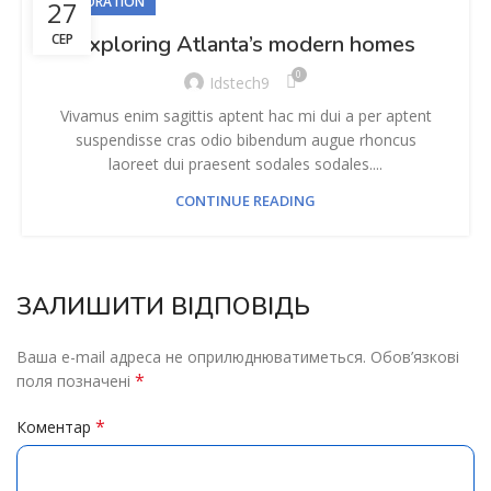
DECORATION
27
СЕР
Exploring Atlanta’s modern homes
0
Idstech9
Vivamus enim sagittis aptent hac mi dui a per aptent
suspendisse cras odio bibendum augue rhoncus
laoreet dui praesent sodales sodales....
CONTINUE READING
ЗАЛИШИТИ ВІДПОВІДЬ
Ваша e-mail адреса не оприлюднюватиметься.
Обов’язкові
*
поля позначені
*
Коментар