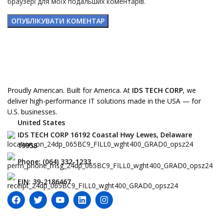
браузері для моїх подальших коментарів.
Proudly American. Built for America. At
IDS TECH CORP
, we
deliver high-performance IT solutions made in the USA — for
U.S. businesses.
United States
IDS TECH CORP 16192 Coastal Hwy Lewes, Delaware
19958
Phone: (064) 332-1233
EIN: 39-2186467